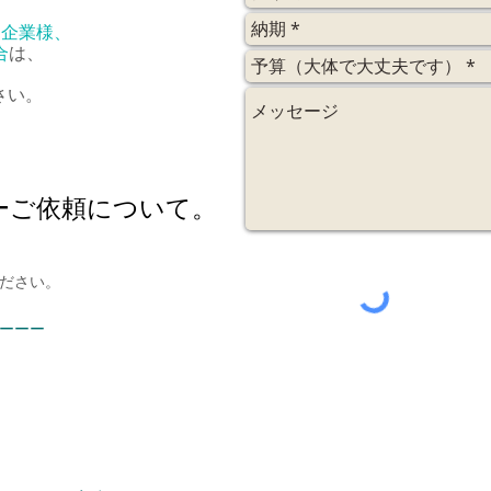
る企業様、
合
は、
さい。
ーご依頼について。
ださい。
ーーー