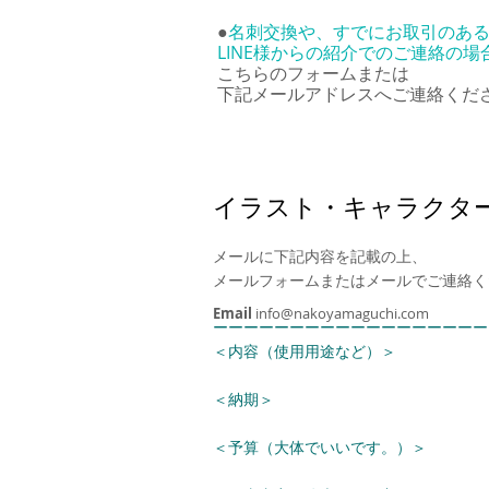
●
名刺交換や、すでにお取引のあ
LINE様からの紹介でのご連絡の場
こちらのフォームまたは
下記メールアドレスへご連絡くだ
イラスト・キャラクタ
メールに下記内容を記載の上
、
メールフォームまたはメールでご連絡く
Email
info@nakoyamaguchi.com
ーーーーーーーーーーーーーーーーーー
＜内容（使用用途など）＞
＜納期＞
＜予算（大体でいいです。）＞