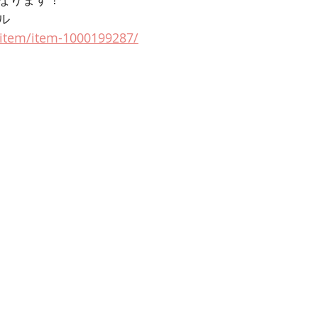
ル
p/item/item-1000199287/